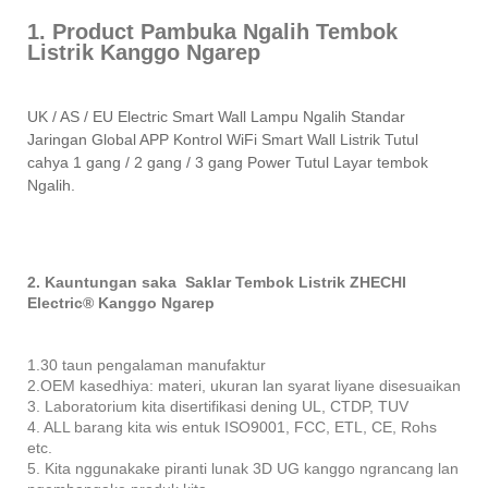
1. Product Pambuka Ngalih Tembok
Listrik Kanggo Ngarep
UK / AS / EU Electric Smart Wall Lampu Ngalih Standar
Jaringan Global APP Kontrol WiFi Smart Wall Listrik Tutul
cahya 1 gang / 2 gang / 3 gang Power Tutul Layar tembok
Ngalih.
2. Kauntungan saka Saklar Tembok Listrik ZHECHI
Electric® Kanggo Ngarep
1.30 taun pengalaman manufaktur
2.OEM kasedhiya: materi, ukuran lan syarat liyane disesuaikan
3. Laboratorium kita disertifikasi dening UL, CTDP, TUV
4. ALL barang kita wis entuk ISO9001, FCC, ETL, CE, Rohs
etc.
5. Kita nggunakake piranti lunak 3D UG kanggo ngrancang lan