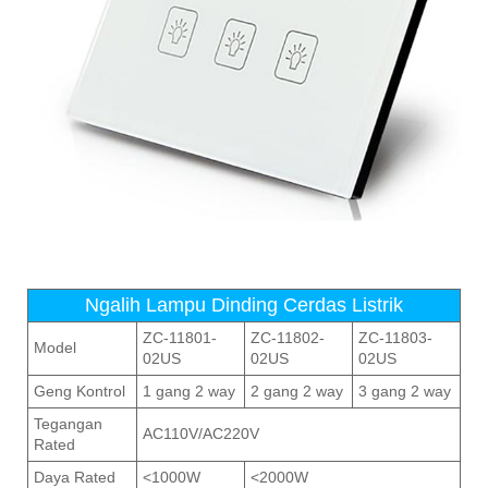
Ngalih Lampu Dinding Cerdas Listrik
ZC-11801-
ZC-11802-
ZC-11803-
Model
02US
02US
02US
Geng Kontrol
1 gang 2 way
2 gang 2 way
3 gang 2 way
Tegangan
AC110V/AC220V
Rated
Daya Rated
<1000W
<2000W