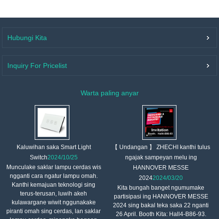
Hubungi Kita
Inquiry For Pricelist
Warta paling anyar
【 Undangan 】 ZHECHI kanthi tulus
Kaluwihan saka Smart Light
ngajak sampeyan melu ing
Switch
2024/10/25
Munculake saklar lampu cerdas wis
HANNOVER MESSE
ngganti cara ngatur lampu omah.
2024
2024/03/20
Kanthi kemajuan teknologi sing
Kita bungah banget ngumumake
terus-terusan, luwih akeh
partisipasi ing HANNOVER MESSE
kulawargane wiwit nggunakake
2024 sing bakal teka saka 22 nganti
piranti omah sing cerdas, lan saklar
26 April. Booth Kita: Hall4-B86-93.