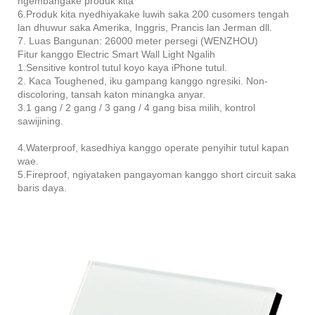
ngembangake produk kita
6.Produk kita nyedhiyakake luwih saka 200 cusomers tengah
lan dhuwur saka Amerika, Inggris, Prancis lan Jerman dll.
7. Luas Bangunan: 26000 meter persegi (WENZHOU)
Fitur kanggo Electric Smart Wall Light Ngalih
1.Sensitive kontrol tutul koyo kaya iPhone tutul.
2. Kaca Toughened, iku gampang kanggo ngresiki. Non-
discoloring, tansah katon minangka anyar.
3.1 gang / 2 gang / 3 gang / 4 gang bisa milih, kontrol
sawijining.
4.Waterproof, kasedhiya kanggo operate penyihir tutul kapan
wae.
5.Fireproof, ngiyataken pangayoman kanggo short circuit saka
baris daya.