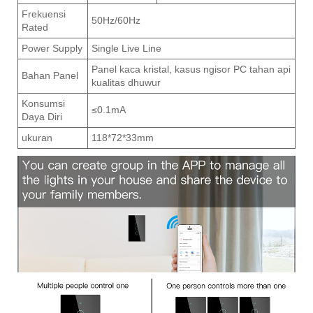
Frekuensi
50Hz/60Hz
Rated
Power Supply
Single Live Line
Panel kaca kristal, kasus ngisor PC tahan api
Bahan Panel
kualitas dhuwur
Konsumsi
≤0.1mA
Daya Diri
ukuran
118*72*33mm