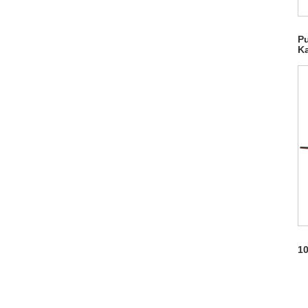
Pu
Ka
10