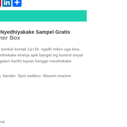
tsApp
Pinterest
LinkedIn
Share
h Nyedhiyakake Sampel Gratis
ner Box
i bentuk kontak 1a+1b. ngalih mikro uga bisa
hekake kinerja apik banget ing kontrol sinyal
wigaten kanthi tujuan kanggo mesthekake
ng, bender, Spot welders. Macem-macem
nal