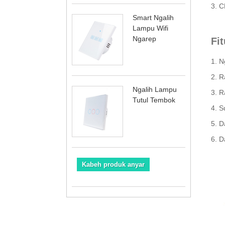
3. C
Smart Ngalih
Lampu Wifi
Ngarep
Fi
1. N
2. R
Ngalih Lampu
3. R
Tutul Tembok
4. S
5. D
6. D
Kabeh produk anyar