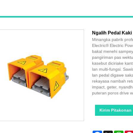
Ngalih Pedal Kaki 
Minangka pabrik prof
Electric® Electric Pow
bakal menehi sampeya
pangiriman pas wektun
kasebut diciriake kant
lan multi-fungsi. Sawi
lan pedal digawe saka
rekayasa nambah reta
impact, geter, nyandha
puteran poros drive w
Kirim Pitakonan