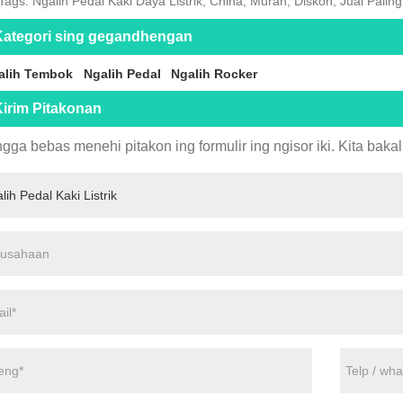
Tags: Ngalih Pedal Kaki Daya Listrik, China, Murah, Diskon, Jual Pali
Kategori sing gegandhengan
alih Tembok
Ngalih Pedal
Ngalih Rocker
irim Pitakonan
gga bebas menehi pitakon ing formulir ing ngisor iki. Kita bak