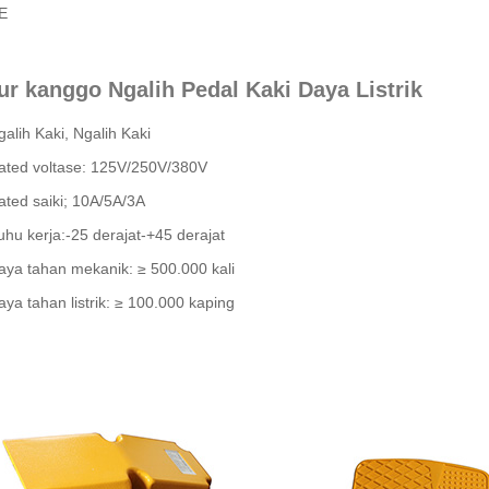
E
tur kanggo Ngalih Pedal Kaki Daya Listrik
galih Kaki, Ngalih Kaki
ated voltase: 125V/250V/380V
ated saiki; 10A/5A/3A
uhu kerja:-25 derajat-+45 derajat
aya tahan mekanik: ≥ 500.000 kali
aya tahan listrik: ≥ 100.000 kaping