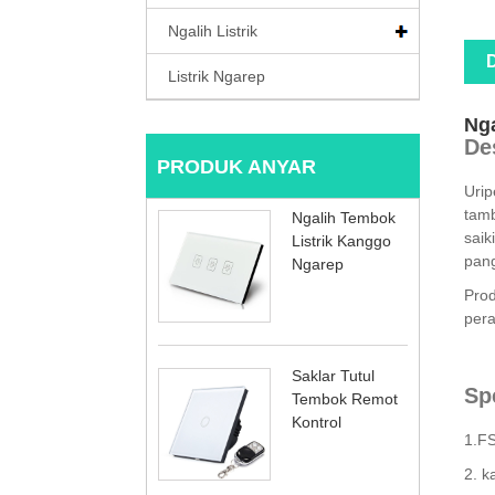
Ngalih Listrik
D
Listrik Ngarep
Nga
De
PRODUK ANYAR
Urip
tamb
Ngalih Tembok
saik
Listrik Kanggo
pang
Ngarep
Prod
pera
Saklar Tutul
Spe
Tembok Remot
Kontrol
1.FS
2. k