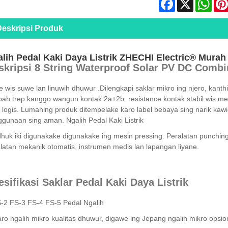
Facebook
X
Wha
eskripsi Produk
lih Pedal Kaki Daya Listrik ZHECHI Electric® Mura
skripsi 8 String Waterproof Solar PV DC Combi
e wis suwe lan linuwih dhuwur .Dilengkapi saklar mikro ing njero, kanth
ah trep kanggo wangun kontak 2a+2b. resistance kontak stabil wis ment
i logis. Lumahing produk ditempelake karo label bebaya sing narik ka
gunaan sing aman. Ngalih Pedal Kaki Listrik
huk iki digunakake digunakake ing mesin pressing. Peralatan punchi
latan mekanik otomatis, instrumen medis lan lapangan liyane.
sifikasi Saklar Pedal Kaki Daya Listrik
-2 FS-3 FS-4 FS-5 Pedal Ngalih
aro ngalih mikro kualitas dhuwur, digawe ing Jepang ngalih mikro opsio