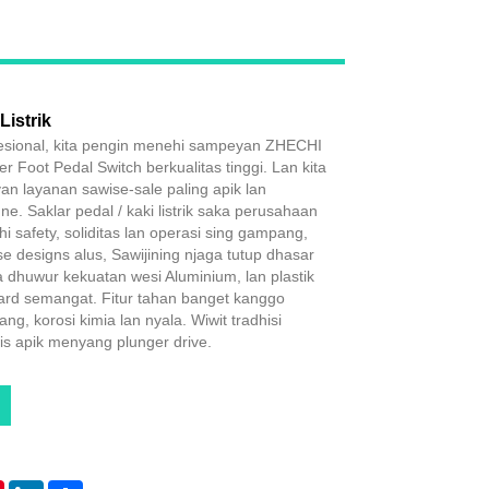
Live
Listrik
esional, kita pengin menehi sampeyan ZHECHI
er Foot Pedal Switch berkualitas tinggi. Lan kita
n layanan sawise-sale paling apik lan
e. Saklar pedal / kaki listrik saka perusahaan
hi safety, soliditas lan operasi sing gampang,
se designs alus, Sawijining njaga tutup dhasar
 dhuwur kekuatan wesi Aluminium, lan plastik
rd semangat. Fitur tahan banget kanggo
ng, korosi kimia lan nyala. Wiwit tradhisi
is apik menyang plunger drive.