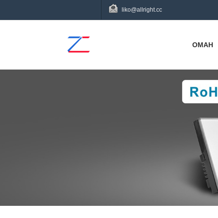
liko@allright.cc
OMAH