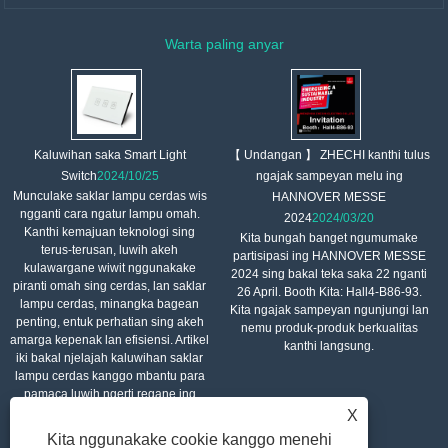
Warta paling anyar
【 Undangan 】 ZHECHI kanthi tulus
Kaluwihan saka Smart Light
ngajak sampeyan melu ing
Switch
2024/10/25
Munculake saklar lampu cerdas wis
HANNOVER MESSE
ngganti cara ngatur lampu omah.
2024
2024/03/20
Kanthi kemajuan teknologi sing
Kita bungah banget ngumumake
terus-terusan, luwih akeh
partisipasi ing HANNOVER MESSE
kulawargane wiwit nggunakake
2024 sing bakal teka saka 22 nganti
piranti omah sing cerdas, lan saklar
26 April. Booth Kita: Hall4-B86-93.
lampu cerdas, minangka bagean
Kita ngajak sampeyan ngunjungi lan
penting, entuk perhatian sing akeh
nemu produk-produk berkualitas
amarga kepenak lan efisiensi. Artikel
kanthi langsung.
iki bakal njelajah kaluwihan saklar
lampu cerdas kanggo mbantu para
pamaca luwih ngerti regane ing
saben dinane.
X
Kita nggunakake cookie kanggo menehi