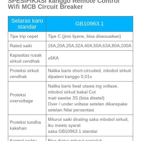
SPESIFIKASI kanggo Remote Control
Wifi MCB Circuit Breaker
Selaras karo
GB10963.1
standar
Tipe trip cepet
Tipe C (jinis liyane, bisa disesuaikan)
Rated saiki
16A,20A,25A,32A,40A,50A,63A,80A,100A
Kapasitas rusak
≥6KA
sirkuit cendhak
Proteksi sirkuit
Nalika baris short-circuited, mbobol sirkuit
cendhak
dipateni kanggo 0,01s
Nalika baris liwat utawa ing voltase,
mbobol sirkuit bakal Cut
Proteksi
mati sawise 3S (bisa disetel)
overvoltage
Over / under voltase setelan dikarepake
setelan Nilai persentasi
Miturut saiki dirating saka mbobol sirkuit,
Proteksi tundha
iku meets syarat
kakehan
saka GB10963.1 standar
Kontrol wektu
Bisa diatur miturut panjaluk