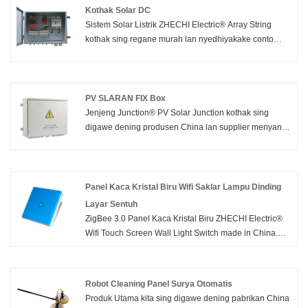
Kothak Solar DC
Sistem Solar Listrik ZHECHI Electric® Array String
kothak sing regane murah lan nyedhiyakake conto
gratis menyang kothak prapatan, yaiku kotak listrik sing
bisa nyingkirake macem-macem kabel lan kabel liwat
macem-macem port mlebu. Kothak gabungan solar
nggabungake output saka modul PV kanggo
PV SLARAN FIX Box
sambungan menyang inverter.
Jenjeng Junction® PV Solar Junction kothak sing
digawe dening produsen China lan supplier menyang
kothak prapatan, yaiku kandhang listrik sing bisa
nyingkirake macem-macem kabel lan kabel liwat
macem-macem port mlebu. Kothak gabungan solar
nggabungake output saka modul PV kanggo
Panel Kaca Kristal Biru Wifi Saklar Lampu Dinding
sambungan menyang inverter.
Layar Sentuh
ZigBee 3.0 Panel Kaca Kristal Biru ZHECHI Electric®
Wifi Touch Screen Wall Light Switch made in China.
Instalasi Universal: Kanthi Kawat Netral / Tanpa Kawat
Netral (Ora Perlu Kapasitor).
Smart Life/Tuya APP Remote Control 2/3 Way Muilti-
Robot Cleaning Panel Surya Otomatis
Control Association Makarya karo Alexa, Google Home
Produk Utama kita sing digawe dening pabrikan China
Zigbee 3.0 Hub Dibutuhake. Minangka pabrik