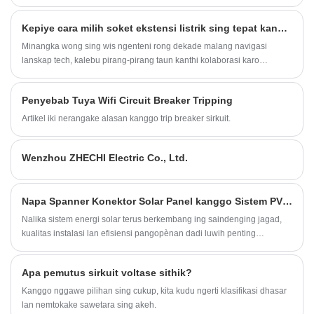
kertu magnetik. Ing taun-taun pungkasan, kanthi pangembangan
teknologi biometrik, pangenalan bekas driji, pangenalan pasuryan
Kepiye cara milih soket ekstensi listrik sing tepat kanggo kantor omahku
manungsa lan kunci lawang anyar liyane.
Minangka wong sing wis ngenteni rong dekade malang navigasi
lanskap tech, kalebu pirang-pirang taun kanthi kolaborasi karo
lingkungan Google ing pangguna, aku ngerti pentinge nggawe
lingkungan kerja omah sing aman, efisien, lan produktif. Salah
Penyebab Tuya Wifi Circuit Breaker Tripping
sawijining komponen sing paling ora bisa ditrapake yaiku soket
ekstensi listrik sing asor.
Artikel iki nerangake alasan kanggo trip breaker sirkuit.
Wenzhou ZHECHI Electric Co., Ltd.
Napa Spanner Konektor Solar Panel kanggo Sistem PV Penting kanggo Instalasi Solar sing Aman lan Efisien
Nalika sistem energi solar terus berkembang ing saindenging jagad,
kualitas instalasi lan efisiensi pangopènan dadi luwih penting
tinimbang sadurunge. Zhechi, produsen aksesoris fotovoltaik lan
komponen listrik sing dipercaya, nyedhiyakake solusi sing dipercaya
Apa pemutus sirkuit voltase sithik?
kalebu Spanner Konektor Solar Panel kanggo Sistem PV.
Kanggo nggawe pilihan sing cukup, kita kudu ngerti klasifikasi dhasar
lan nemtokake sawetara sing akeh.