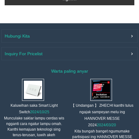
Hubungi Kita
Inquiry For Pricelist
Warta paling anyar
【 Undangan 】 ZHECHI kanthi tulus
Kaluwihan saka Smart Light
ngajak sampeyan melu ing
Switch
2024/10/25
Munculake saklar lampu cerdas wis
HANNOVER MESSE
ngganti cara ngatur lampu omah.
2024
2024/03/20
Kanthi kemajuan teknologi sing
Kita bungah banget ngumumake
terus-terusan, luwih akeh
partisipasi ing HANNOVER MESSE