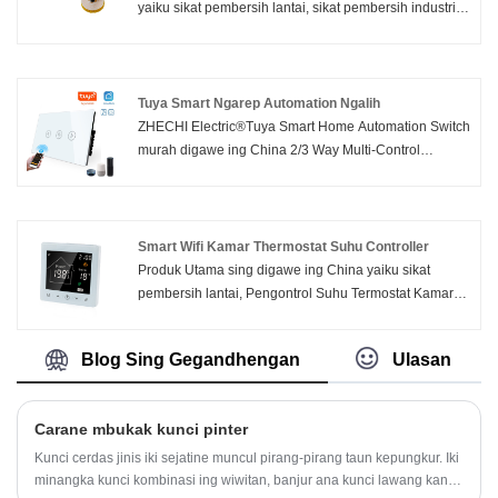
yaiku sikat pembersih lantai, sikat pembersih industri,
profesional, kita pengin menehi sampeyan kualitas
uga kalebu bagean sikat, Robot Pembersihan Panel
tinggi Panel Kaca Kristal Biru Wifi Touch Screen Wall
Surya Otomatis ZHECHI Electric®, kayata cincin logam
Light Switch. Lan kita bakal menehi sampeyan layanan
kanggo wafer, PP & nilon & filamen kawat, piring
sawise-sale paling apik lan pangiriman pas wektune.
plastik, lsp.
Tuya Smart Ngarep Automation Ngalih
ZHECHI Electric®Tuya Smart Home Automation Switch
murah digawe ing China 2/3 Way Multi-Control
Association Smart Life/Tuya APP Relay Status Lampu
Latar Ngalih OFF Remote Control RF Bisa karo Alexa
Google Voice Assistants
Smart Wifi Kamar Thermostat Suhu Controller
Produk Utama sing digawe ing China yaiku sikat
pembersih lantai, Pengontrol Suhu Termostat Kamar
Wifi Smart ZHECHI Electric®, uga kalebu bagean sikat,
kayata cincin logam kanggo wafer, PP & nilon &
Blog Sing Gegandhengan
Ulasan
filamen kawat, piring plastik, lsp.
Carane mbukak kunci pinter
Kunci cerdas jinis iki sejatine muncul pirang-pirang taun kepungkur. Iki
minangka kunci kombinasi ing wiwitan, banjur ana kunci lawang kanthi